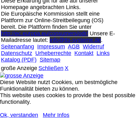
Diese Erklärung gilt für alle auf unserer
Homepage angebrachten Links.
Die Europäische Kommission stellt eine
Plattform zur Online-Streitbeilegung (OS)
bereit. Die Plattform finden Sie unter
http://ec.europa.eu/consumers/odr/
Unsere E-
Mailadresse lautet:
info@tts-systeme.de
.
Seitenanfang
Impressum
AGB
Widerruf
Datenschutz
Urheberrechte
Kontakt
Links
Katalog (PDF)
Sitemap
große Anzeige
Schließen
X
Diese Website nutzt Cookies, um bestmögliche
Funktionalität bieten zu können.
This website uses cookies to provide the best possible
functionality.
Ok, verstanden
Mehr Infos