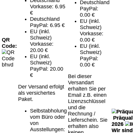
Deutschland
Deutschland
Vorkasse: 6.95
PayPal:
€
0.00 €
Deutschland
EU (inkl.
PayPal: 6.95 €
Schweiz)
EU (inkl.
Vorkasse:
Schweiz)
QR
0.00 €
Vorkasse:
Code:
EU (inkl.
20.00 €
Schweiz)
EU (inkl.
PayPal:
Schweiz)
0.00 €
PayPal: 20.00
€
Bei dieser
Versandart
Der Versand erfolgt
erhalten Sie per
als versichertes
Email z.B. einen
Paket.
Lizenzschlüssel
und die
Selbstabholung
Rechnung /
vom Büro oder
Präquali
Lieferschein. Sie
von
2026
erhalten also
Ausstellungen:
Wir sin
keinen