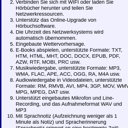
Verbinden Sie sich mit WIFI oder laden Sie
Hörbücher herunter und teilen Sie
Netzwerkressourcen.
Unterstütz das Online-Upgrade von
Hörbuchsoftware.
Die Uhrzeit des Netzwerksystems wird
automatisch übernommen.
Eingebaute Wettervorhersage.
E-Books abspielen, unterstützte Formate: TXT,
HTM, HTML, MHT, DOC, DOCX, EPUB, PDF,
AZW, RTF, MOBI, PRC usw.
Musikwiedergabe, unterstützte Formate: MP3,
WMA, FLAC, APE, ACC, OGG, RA, M4A usw.
Audiowiedergabe in Videodateien, unterstützte
Formate: RM, RMVB, AVI, MP4, 3GP, MOV, WMV
MPG, MPEG, DAT usw.
Unterstützt eingebautes Mikrofon und Line-
Recording, und das Aufnahmeformat WAV und
MP3
Mit Sprachnotiz (Aufzeichnung weniger als 1
Minute als Notiz) und Spracherinnerung
(Sprachnotiz erinnert an eine bestimmte Zeit).