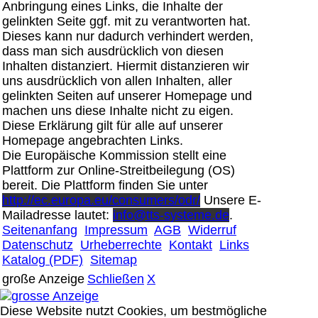
Anbringung eines Links, die Inhalte der
gelinkten Seite ggf. mit zu verantworten hat.
Dieses kann nur dadurch verhindert werden,
dass man sich ausdrücklich von diesen
Inhalten distanziert. Hiermit distanzieren wir
uns ausdrücklich von allen Inhalten, aller
gelinkten Seiten auf unserer Homepage und
machen uns diese Inhalte nicht zu eigen.
Diese Erklärung gilt für alle auf unserer
Homepage angebrachten Links.
Die Europäische Kommission stellt eine
Plattform zur Online-Streitbeilegung (OS)
bereit. Die Plattform finden Sie unter
http://ec.europa.eu/consumers/odr/
Unsere E-
Mailadresse lautet:
info@tts-systeme.de
.
Seitenanfang
Impressum
AGB
Widerruf
Datenschutz
Urheberrechte
Kontakt
Links
Katalog (PDF)
Sitemap
große Anzeige
Schließen
X
Diese Website nutzt Cookies, um bestmögliche