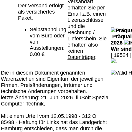
Versandart
Der Versand erfolgt
erhalten Sie per
als versichertes
Email z.B. einen
Paket.
Lizenzschlüssel
und die
Selbstabholung
Rechnung /
vom Büro oder
Präquali
Lieferschein. Sie
von
2026
erhalten also
Ausstellungen:
Wir sin
keinen
0.00 €
[ 19524 ]
Datenträger
.
Die in diesem Dokument genannten
Warenzeichen sind Eigentum der jeweiligen
Firmen. Preisänderungen, Irrtümer und
technische Änderungen vorbehalten.
letzte Änderung: 21. Juni 2026 fluSoft Spezial
Computer Technik,
Mit einem Urteil vom 12.05.1998 - 312 O
85/98 - Haftung für Links hat das Landgericht
Hamburg entschieden, dass man durch die