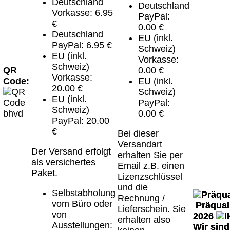
Deutschland
Deutschland
Vorkasse: 6.95
PayPal:
€
0.00 €
Deutschland
EU (inkl.
PayPal: 6.95 €
Schweiz)
EU (inkl.
Vorkasse:
Schweiz)
QR
0.00 €
Vorkasse:
Code:
EU (inkl.
20.00 €
Schweiz)
EU (inkl.
PayPal:
Schweiz)
0.00 €
PayPal: 20.00
€
Bei dieser
Versandart
Der Versand erfolgt
erhalten Sie per
als versichertes
Email z.B. einen
Paket.
Lizenzschlüssel
und die
Selbstabholung
Rechnung /
vom Büro oder
Präquali
Lieferschein. Sie
von
2026
erhalten also
Ausstellungen:
Wir sin