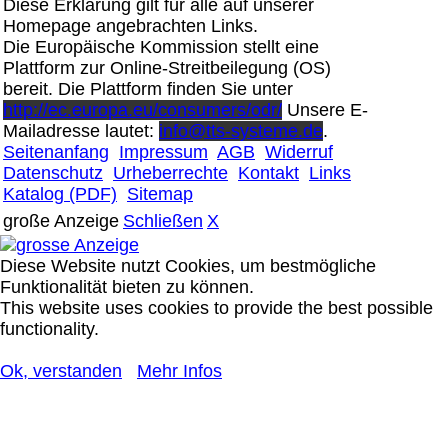
Diese Erklärung gilt für alle auf unserer
Homepage angebrachten Links.
Die Europäische Kommission stellt eine
Plattform zur Online-Streitbeilegung (OS)
bereit. Die Plattform finden Sie unter
http://ec.europa.eu/consumers/odr/
Unsere E-
Mailadresse lautet:
info@tts-systeme.de
.
Seitenanfang
Impressum
AGB
Widerruf
Datenschutz
Urheberrechte
Kontakt
Links
Katalog (PDF)
Sitemap
große Anzeige
Schließen
X
Diese Website nutzt Cookies, um bestmögliche
Funktionalität bieten zu können.
This website uses cookies to provide the best possible
functionality.
Ok, verstanden
Mehr Infos