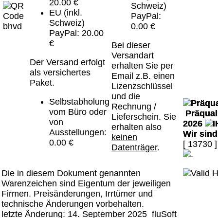
20.00 €
Schweiz)
EU (inkl.
PayPal:
Schweiz)
0.00 €
PayPal: 20.00
€
Bei dieser
Versandart
Der Versand erfolgt
erhalten Sie per
als versichertes
Email z.B. einen
Paket.
Lizenzschlüssel
und die
Selbstabholung
Rechnung /
vom Büro oder
Präquali
Lieferschein. Sie
von
2026
erhalten also
Ausstellungen:
Wir sin
keinen
0.00 €
[ 13730 ]
Datenträger
.
Die in diesem Dokument genannten
Warenzeichen sind Eigentum der jeweiligen
Firmen. Preisänderungen, Irrtümer und
technische Änderungen vorbehalten.
letzte Änderung: 14. September 2025 fluSoft