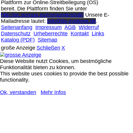
Plattform zur Online-Streitbeilegung (OS)
bereit. Die Plattform finden Sie unter
http://ec.europa.eu/consumers/odr/
Unsere E-
Mailadresse lautet:
info@tts-systeme.de
.
Seitenanfang
Impressum
AGB
Widerruf
Datenschutz
Urheberrechte
Kontakt
Links
Katalog (PDF)
Sitemap
große Anzeige
Schließen
X
Diese Website nutzt Cookies, um bestmögliche
Funktionalität bieten zu können.
This website uses cookies to provide the best possible
functionality.
Ok, verstanden
Mehr Infos